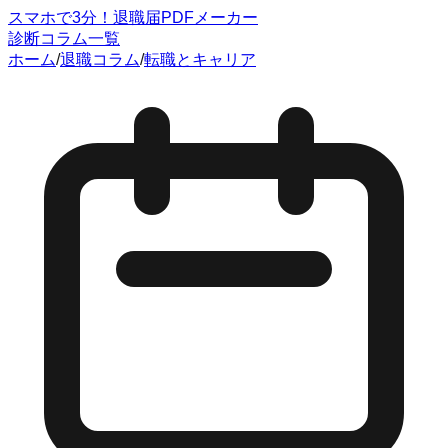
スマホで3分！退職届PDFメーカー
診断
コラム一覧
ホーム
/
退職コラム
/
転職とキャリア