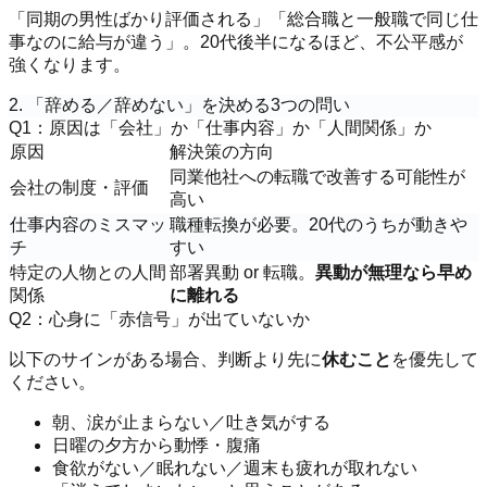
「同期の男性ばかり評価される」「総合職と一般職で同じ仕
事なのに給与が違う」。20代後半になるほど、不公平感が
強くなります。
2. 「辞める／辞めない」を決める3つの問い
Q1：原因は「会社」か「仕事内容」か「人間関係」か
原因
解決策の方向
同業他社への転職で改善する可能性が
会社の制度・評価
高い
仕事内容のミスマッ
職種転換が必要。20代のうちが動きや
チ
すい
特定の人物との人間
部署異動 or 転職。
異動が無理なら早め
関係
に離れる
Q2：心身に「赤信号」が出ていないか
以下のサインがある場合、判断より先に
休むこと
を優先して
ください。
朝、涙が止まらない／吐き気がする
日曜の夕方から動悸・腹痛
食欲がない／眠れない／週末も疲れが取れない