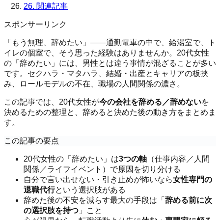
26.
関連記事
スポンサーリンク
「もう無理、辞めたい」——通勤電車の中で、給湯室で、ト
イレの個室で、そう思った経験はありませんか。20代女性
の「辞めたい」には、男性とは違う事情が混ざることが多い
です。セクハラ・マタハラ、結婚・出産とキャリアの板挟
み、ロールモデルの不在、職場の人間関係の濃さ。
この記事では、20代女性が
今の会社を辞める／辞めない
を
決めるための整理と、辞めると決めた後の動き方をまとめま
す。
この記事の要点
20代女性の「辞めたい」は
3つの軸
（仕事内容／人間
関係／ライフイベント）で原因を切り分ける
自分で言い出せない・引き止めが怖いなら
女性専門の
退職代行
という選択肢がある
辞めた後の不安を減らす最大の手段は「
辞める前に次
の選択肢を持つ
」こと