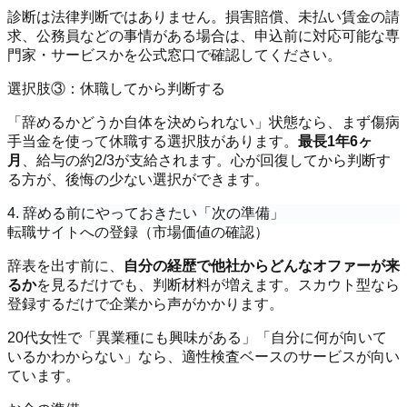
診断は法律判断ではありません。損害賠償、未払い賃金の請
求、公務員などの事情がある場合は、申込前に対応可能な専
門家・サービスかを公式窓口で確認してください。
選択肢③：休職してから判断する
「辞めるかどうか自体を決められない」状態なら、まず傷病
手当金を使って休職する選択肢があります。
最長1年6ヶ
月
、給与の約2/3が支給されます。心が回復してから判断す
る方が、後悔の少ない選択ができます。
4. 辞める前にやっておきたい「次の準備」
転職サイトへの登録（市場価値の確認）
辞表を出す前に、
自分の経歴で他社からどんなオファーが来
るか
を見るだけでも、判断材料が増えます。スカウト型なら
登録するだけで企業から声がかかります。
20代女性で「異業種にも興味がある」「自分に何が向いて
いるかわからない」なら、適性検査ベースのサービスが向い
ています。