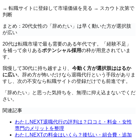
→ 転職サイトに登録して市場価値を見る → スカウト次第で
判断
まとめ：20代女性の「辞めたい」は早く動いた方が選択肢
が広い
20代は転職市場で最も需要のある年代です。「経験不足」
を補って余りある
ポテンシャル採用
の枠が用意されていま
す。
我慢して30代に持ち越すより、
今動く方が選択肢ははるか
に広い
。辞め方が怖いだけなら退職代行という手段がありま
すし、次の不安なら転職サイトの登録だけでも前進です。
「辞めたい」と思った気持ちを、無理に抑え込まないでくだ
さい。
関連記事
わたしNEXT退職代行の評判は？口コミ・料金・女性
専門のメリットを整理
わたしNEXTの料金はいくら？後払い・組合費・追加