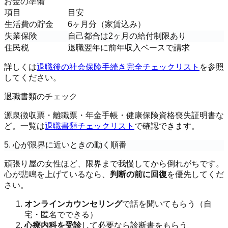
お金の準備
項目
目安
生活費の貯金
6ヶ月分（家賃込み）
失業保険
自己都合は2ヶ月の給付制限あり
住民税
退職翌年に前年収入ベースで請求
詳しくは
退職後の社会保険手続き完全チェックリスト
を参照
してください。
退職書類のチェック
源泉徴収票・離職票・年金手帳・健康保険資格喪失証明書な
ど。一覧は
退職書類チェックリスト
で確認できます。
5. 心が限界に近いときの動く順番
頑張り屋の女性ほど、限界まで我慢してから倒れがちです。
心が悲鳴を上げているなら、
判断の前に回復
を優先してくだ
さい。
オンラインカウンセリング
で話を聞いてもらう（自
宅・匿名でできる）
心療内科を受診
して必要なら診断書をもらう