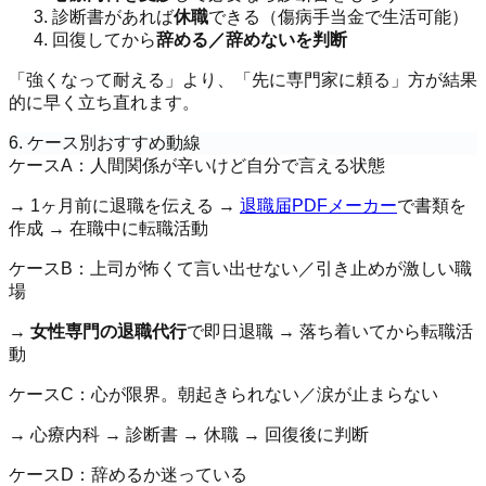
診断書があれば
休職
できる（傷病手当金で生活可能）
回復してから
辞める／辞めないを判断
「強くなって耐える」より、「先に専門家に頼る」方が結果
的に早く立ち直れます。
6. ケース別おすすめ動線
ケースA：人間関係が辛いけど自分で言える状態
→ 1ヶ月前に退職を伝える →
退職届PDFメーカー
で書類を
作成 → 在職中に転職活動
ケースB：上司が怖くて言い出せない／引き止めが激しい職
場
→
女性専門の退職代行
で即日退職 → 落ち着いてから転職活
動
ケースC：心が限界。朝起きられない／涙が止まらない
→ 心療内科 → 診断書 → 休職 → 回復後に判断
ケースD：辞めるか迷っている