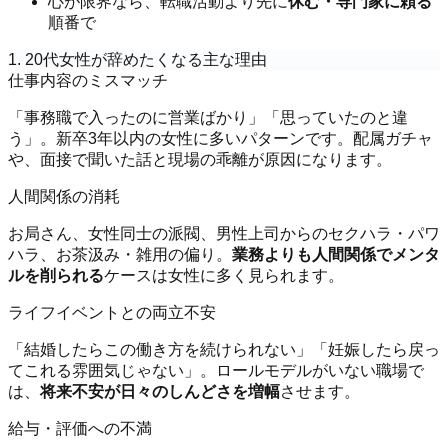
心が限界なら、転職活動より先に
休む・専門家に頼る
順番で
1. 20代女性が辞めたくなる主な理由
仕事内容のミスマッチ
「事務職で入ったのに営業ばかり」「思っていたのと違
う」。新卒3年以内の女性に多いパターンです。配属ガチャ
や、面接で聞いた話と現場の乖離が原因になります。
人間関係の消耗
お局さん、女性同士の派閥、男性上司からのセクハラ・パワ
ハラ、お茶汲み・雑用の偏り。
業務よりも人間関係でメンタ
ルを削られる
ケースは女性に多く見られます。
ライフイベントとの両立不安
「結婚したらこの働き方を続けられない」「妊娠したら戻っ
てこれる雰囲気じゃない」。ロールモデルがいない職場で
は、
将来不安が日々のしんどさを増幅
させます。
給与・評価への不満