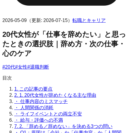
2026-05-09
（更新:
2026-07-15
）
転職とキャリア
20代女性が「仕事を辞めたい」と思っ
たときの選択肢｜辞め方・次の仕事・
心のケア
#
20代
#
女性
#
退職判断
目次
1.
この記事の要点
2.
1. 20代女性が辞めたくなる主な理由
・
仕事内容のミスマッチ
・
人間関係の消耗
・
ライフイベントとの両立不安
・
給与・評価への不満
7.
2. 「辞める／辞めない」を決める3つの問い
・
Q1：原因は「会社」か「仕事内容」か「人間関