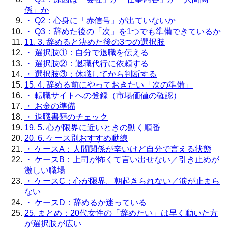
係」か
・
Q2：心身に「赤信号」が出ていないか
・
Q3：辞めた後の「次」を1つでも準備できているか
11.
3. 辞めると決めた後の3つの選択肢
・
選択肢①：自分で退職を伝える
・
選択肢②：退職代行に依頼する
・
選択肢③：休職してから判断する
15.
4. 辞める前にやっておきたい「次の準備」
・
転職サイトへの登録（市場価値の確認）
・
お金の準備
・
退職書類のチェック
19.
5. 心が限界に近いときの動く順番
20.
6. ケース別おすすめ動線
・
ケースA：人間関係が辛いけど自分で言える状態
・
ケースB：上司が怖くて言い出せない／引き止めが
激しい職場
・
ケースC：心が限界。朝起きられない／涙が止まら
ない
・
ケースD：辞めるか迷っている
25.
まとめ：20代女性の「辞めたい」は早く動いた方
が選択肢が広い