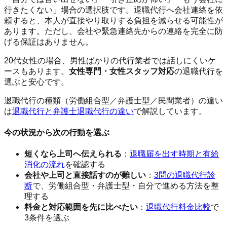
行きたくない」場合の選択肢です。退職代行へ会社連絡を依
頼すると、本人が直接やり取りする負担を減らせる可能性が
あります。ただし、会社や緊急連絡先からの連絡を完全に防
げる保証はありません。
20代女性の場合、男性ばかりの代行業者では話しにくいケ
ースもあります。
女性専門・女性スタッフ対応
の退職代行を
選ぶと安心です。
退職代行の種類（労働組合型／弁護士型／民間業者）の違い
は
退職代行と弁護士退職代行の違い
で解説しています。
今の状況から次の行動を選ぶ
短くなら上司へ伝えられる
：
退職届を出す時期と有給
消化の流れ
を確認する
会社や上司と直接話すのが難しい
：
3問の退職代行診
断
で、労働組合型・弁護士型・自分で進める方法を整
理する
料金と対応範囲を先に比べたい
：
退職代行料金比較
で
3条件を選ぶ