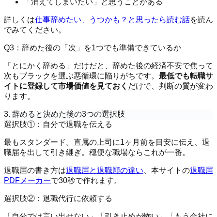
「消えてしまいたい」と思うことがある
詳しくは
仕事辞めたい、うつかも？と思ったら読む話
を読ん
でみてください。
Q3：辞めた後の「次」を1つでも準備できているか
「とにかく辞める」だけだと、辞めた後の経済不安で焦って
次もブラックを選ぶ悪循環に陥りがちです。
最低でも転職サ
イトに登録して市場価値を見ておく
だけで、判断の質が変わ
ります。
3. 辞めると決めた後の3つの選択肢
選択肢①：自分で退職を伝える
最もスタンダード。直属の上司に1ヶ月前を目安に伝え、退
職届を出して引き継ぎ。穏便な職場ならこれが一番。
退職届の書き方は
退職届と退職願の違い
、本サイトの
退職届
PDFメーカー
で30秒で作れます。
選択肢②：退職代行に依頼する
「自分では言い出せない」「引き止めが怖い」「もう会社に