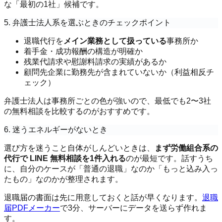
な「最初の1社」候補です。
5. 弁護士法人系を選ぶときのチェックポイント
退職代行を
メイン業務として扱っている
事務所か
着手金・成功報酬の構造が明確か
残業代請求や慰謝料請求の実績があるか
顧問先企業に勤務先が含まれていないか（利益相反チ
ェック）
弁護士法人は事務所ごとの色が強いので、最低でも2〜3社
の無料相談を比較するのがおすすめです。
6. 迷うエネルギーがないとき
選び方を迷うこと自体がしんどいときは、
まず労働組合系の
代行で LINE 無料相談を1件入れる
のが最短です。話すうち
に、自分のケースが「普通の退職」なのか「もっと込み入っ
たもの」なのかが整理されます。
退職届の書面は先に用意しておくと話が早くなります。
退職
届PDFメーカー
で3分、サーバーにデータを送らず作れま
す。