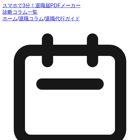
スマホで3分！退職届PDFメーカー
診断
コラム一覧
ホーム
/
退職コラム
/
退職代行ガイド