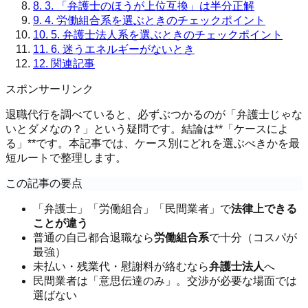
8.
3. 「弁護士のほうが上位互換」は半分正解
9.
4. 労働組合系を選ぶときのチェックポイント
10.
5. 弁護士法人系を選ぶときのチェックポイント
11.
6. 迷うエネルギーがないとき
12.
関連記事
スポンサーリンク
退職代行を調べていると、必ずぶつかるのが「弁護士じゃな
いとダメなの？」という疑問です。結論は**「ケースによ
る」**です。本記事では、ケース別にどれを選ぶべきかを最
短ルートで整理します。
この記事の要点
「弁護士」「労働組合」「民間業者」で
法律上できる
ことが違う
普通の自己都合退職なら
労働組合系
で十分（コスパが
最強）
未払い・残業代・慰謝料が絡むなら
弁護士法人
へ
民間業者は「意思伝達のみ」。交渉が必要な場面では
選ばない