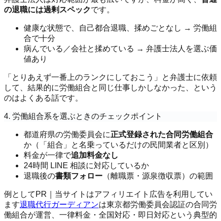
の退職には過剰スペック
です。
健康な状態で、自己都合退職、揉めごとなし → 労働組
合で十分
病んでいる／会社と揉めている → 弁護士法人を選ぶ価
値あり
「とりあえず一番上のランクにしておこう」と弁護士に依頼
して、結果的に労働組合と同じ仕事しかしなかった、という
のはよくある話です。
4. 労働組合系を選ぶときのチェックポイント
都道府県の労働委員会に
正式登録された合同労働組合
か（「組合」と名乗っているだけの民間業者と区別）
料金が一律で
追加料金なし
24時間 LINE 相談に対応しているか
退職後の
書類フォロー
（離職票・源泉徴収票）の範囲
例として
PR｜当サイトはアフィリエイト広告を利用してい
ます
退職代行ガーディアン
は東京都労働委員会認証の合同労
働組合が運営、一律料金・全国対応・即日対応という典型的