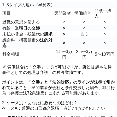
1. 3タイプの違い（早見表）
弁護士法
項目
民間業者
労働組合
人
退職の意思を伝える
○
○
○
有給・退職日の
交渉
○
○
✕
未払い賃金・残業代の
請求
△※
○
✕
慰謝料・損害賠償の
法的対
✕
✕
○
応
1.5〜3万
2.5〜3万
料金相場
5〜10万円
円
円
※ 労働組合は「交渉」までは可能ですが、訴訟提起や法律
事件としての処理は弁護士の独占業務です。
ポイントは、
「交渉」と「法的対応」のラインが法律で引か
れている
こと。民間業者が会社と条件交渉した場合、非弁行
為（弁護士法72条違反）にあたる可能性があります。
2. ケース別：あなたに必要なのはどれ？
ケースA：普通の自己都合退職、有給だけは消化したい