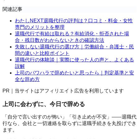
関連記事
わたしNEXT退職代行の評判は？口コミ・料金・女性
専門のメリットを整理
退職代行で有給は取れる？有給消化・拒否された場
合・残日数がわからないときの確認方法
失敗しない退職代行の選び方｜労働組合・弁護士・民
間の違いと比較ポイント
退職代行の体験談｜実際に使った人の声と、よくある
誤解
上司のパワハラで辞めたいと思ったら｜判定基準と安
全な辞め方
PR｜当サイトはアフィリエイト広告を利用しています
上司に会わずに、今日で辞める
「自分で言い出すのが怖い」「引き止めが不安」——退職代
行なら、会社と一切連絡を取らずに退職手続きを丸投げでき
ます。