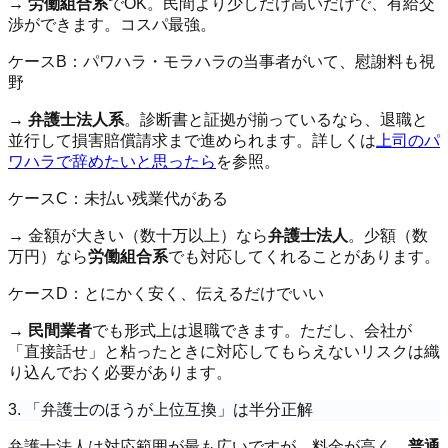
→
労働組合系
でOK。民間より少しだけ高いだけで、有給交
渉ができます。コスパ最強。
ケースB：パワハラ・モラハラの当事者がいて、慰謝料も視
野
→
弁護士法人系
。診断書と証拠が揃っているなら、退職と
並行して損害賠償請求まで進められます。詳しくは
上司のパ
ワハラで辞めたいと思ったら
を参照。
ケースC：未払い残業代がある
→ 金額が大きい（数十万以上）なら
弁護士法人
。少額（数
万円）なら
労働組合系
でも対応してくれることがあります。
ケースD：とにかく安く、伝えるだけでいい
→
民間業者
でも形式上は退職できます。ただし、会社が
「直接話せ」と粘ったときに対応してもらえないリスクは織
り込んでおく必要があります。
3. 「弁護士のほうが上位互換」は半分正解
弁護士法人は対応範囲が最も広いですが、料金が高く、
普通