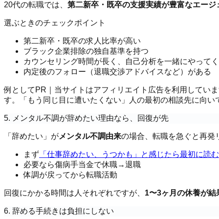
20代の転職では、
第二新卒・既卒の支援実績が豊富なエージ
選ぶときのチェックポイント
第二新卒・既卒の求人比率が高い
ブラック企業排除の独自基準を持つ
カウンセリング時間が長く、自己分析を一緒にやってく
内定後のフォロー（退職交渉アドバイスなど）がある
例として
PR｜当サイトはアフィリエイト広告を利用していま
す。「もう同じ目に遭いたくない」人の最初の相談先に向い
5. メンタル不調が辞めたい理由なら、回復が先
「辞めたい」が
メンタル不調由来
の場合、転職を急ぐと再発
まず
「仕事辞めたい、うつかも」と感じたら最初に読む
必要なら傷病手当金で休職→退職
体調が戻ってから転職活動
回復にかかる時間は人それぞれですが、
1〜3ヶ月の休養が結
6. 辞める手続きは負担にしない