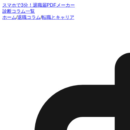
スマホで3分！退職届PDFメーカー
診断
コラム一覧
ホーム
/
退職コラム
/
転職とキャリア