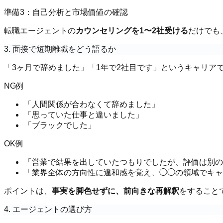
準備3：自己分析と市場価値の確認
転職エージェントの
カウンセリングを1〜2社受ける
だけでも
3. 面接で短期離職をどう語るか
「3ヶ月で辞めました」「1年で2社目です」というキャリア
NG例
「人間関係が合わなくて辞めました」
「思っていた仕事と違いました」
「ブラックでした」
OK例
「営業で結果を出していたつもりでしたが、評価は別の
「業界全体の方向性に違和感を覚え、◯◯の領域でキャ
ポイントは、
事実を脚色せずに、前向きな再解釈
をすること
4. エージェントの選び方