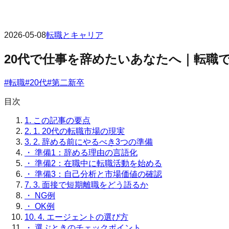
2026-05-08
転職とキャリア
20代で仕事を辞めたいあなたへ｜転職
#
転職
#
20代
#
第二新卒
目次
1.
この記事の要点
2.
1. 20代の転職市場の現実
3.
2. 辞める前にやるべき3つの準備
・
準備1：辞める理由の言語化
・
準備2：在職中に転職活動を始める
・
準備3：自己分析と市場価値の確認
7.
3. 面接で短期離職をどう語るか
・
NG例
・
OK例
10.
4. エージェントの選び方
・
選ぶときのチェックポイント