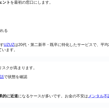
ェント
を最初の窓口にします。
れる
す
UZUZ
は20代・第二新卒・既卒に特化したサービスで、平均
ています。
リスクが高まります。
話
で状態を確認
果的に近道
になるケースが多いです。お金の不安は
メンタル不