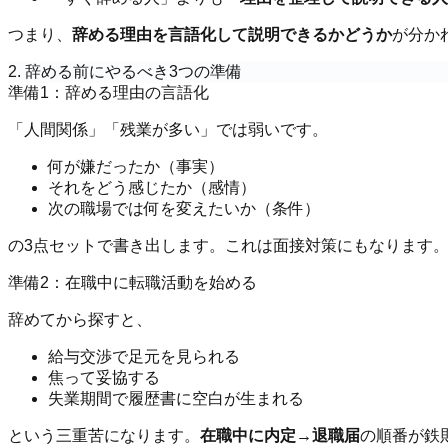
つまり、
辞める理由を言語化して説明できるかどうか
が分か
2. 辞める前にやるべき3つの準備
準備1：辞める理由の言語化
「人間関係」「残業が多い」では弱いです。
何が嫌だったか（事実）
それをどう感じたか（感情）
次の職場では何を変えたいか（条件）
の3点セットで書き出します。これは面接対策にもなります
準備2：在職中に転職活動を始める
辞めてから探すと、
給与交渉で足元を見られる
焦って妥協する
失業期間で履歴書に空白が生まれる
という三重苦になります。
在職中に内定→退職届
の順番が鉄