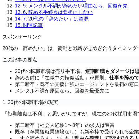
12.
5. メンタル不調が辞めたい理由なら、回復が先
13.
6. 辞める手続きは負担にしない
14.
7. 20代の「辞めたい」は資源
15.
関連記事
スポンサーリンク
20代の「辞めたい」は、衝動と戦略がせめぎ合うタイミング
この記事の要点
20代の転職市場は売り手市場。
短期離職もダメージは
辞める前に「在職中の転職活動」が原則。
仕事を辞めて
第二新卒・既卒の支援に強いエージェントを最初の窓口
メンタル不調が原因なら、回復を最優先に
1. 20代の転職市場の現実
「短期離職は不利」と思いがちですが、現在の20代採用市場
第二新卒（社会人経験1〜3年）の求人は豊富
既卒（卒業後就業経験なし）も新卒枠で受けられる企業
「すぐ辞める人」よりも「
理由を整理して説明できる人