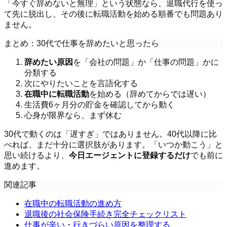
「今すぐ辞めないと無理」という状態なら、退職代行を使っ
て先に脱出し、その後に転職活動を始める順番でも問題あり
ません。
まとめ：30代で仕事を辞めたいと思ったら
辞めたい原因
を「会社の問題」か「仕事の問題」かに
分類する
次にやりたいことを言語化する
在職中に転職活動
を始める（辞めてからでは遅い）
生活費6ヶ月分の貯金を確認してから動く
心身が限界なら、まず休む
30代で動くのは「遅すぎ」ではありません。40代以降に比
べれば、まだ十分に選択肢があります。「いつか動こう」と
思い続けるより、
今日エージェントに登録するだけ
でも前に
進めます。
関連記事
在職中の転職活動の進め方
退職後の社会保険手続き完全チェックリスト
仕事が辛い・行きづらい原因を整理する