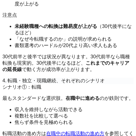
度が上がる
注意点
未経験職種への転換は難易度が上がる
（30代後半にな
るほど）
「なぜ今転職するのか」の説明が求められる
書類選考のハードルが20代より高い求人もある
30代前半と後半では状況が異なります。30代前半なら職種
転換も現実的。30代後半になるほど、
これまでのキャリア
の延長線
で動く方が成功率が上がります。
4. 転職・独立・現職継続、それぞれのシナリオ
シナリオ①：転職
最もスタンダードな選択肢。
在職中に進める
のが鉄則です。
収入を維持しながら活動できる
複数社を比較して選べる
焦らず条件を見極められる
転職活動の進め方は
在職中の転職活動の進め方
を参照してく