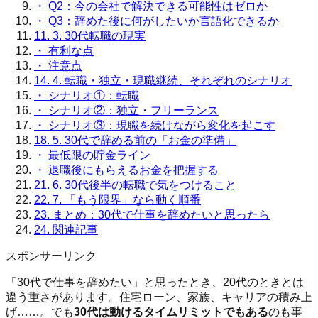
・
Q2：今の会社で解決できる可能性はゼロか
・
Q3：辞めた後に何がしたいか言語化できるか
11.
3. 30代転職の現実
・
有利な点
・
注意点
14.
4. 転職・独立・現職継続、それぞれのシナリオ
・
シナリオ①：転職
・
シナリオ②：独立・フリーランス
・
シナリオ③：現職を続けながら変化を起こす
18.
5. 30代で辞める前の「お金の準備」
・
最低限の貯金ライン
・
退職後にもらえるお金を把握する
21.
6. 30代後半の転職で気をつけること
22.
7. 「もう限界」なら動く順番
23.
まとめ：30代で仕事を辞めたいと思ったら
24.
関連記事
スポンサーリンク
「30代で仕事を辞めたい」と思ったとき、20代のときとは
違う重さがあります。住宅ローン、家族、キャリアの積み上
げ……。でも
30代は動けるタイムリミットでもある
のも事