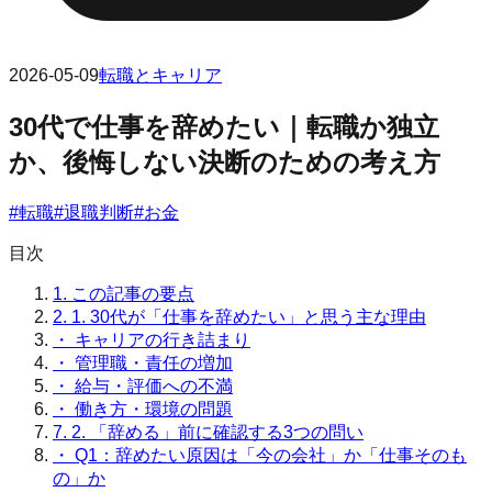
2026-05-09
転職とキャリア
30代で仕事を辞めたい｜転職か独立
か、後悔しない決断のための考え方
#
転職
#
退職判断
#
お金
目次
1.
この記事の要点
2.
1. 30代が「仕事を辞めたい」と思う主な理由
・
キャリアの行き詰まり
・
管理職・責任の増加
・
給与・評価への不満
・
働き方・環境の問題
7.
2. 「辞める」前に確認する3つの問い
・
Q1：辞めたい原因は「今の会社」か「仕事そのも
の」か