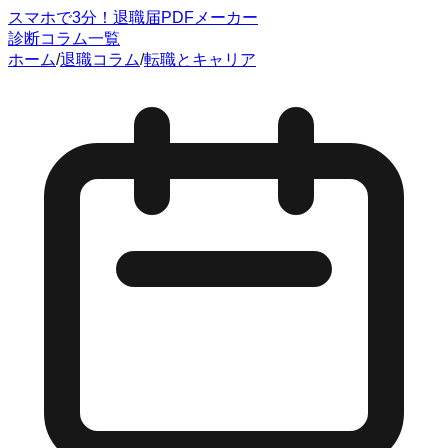
スマホで3分！退職届PDFメーカー
診断
コラム一覧
ホーム
/
退職コラム
/
転職とキャリア