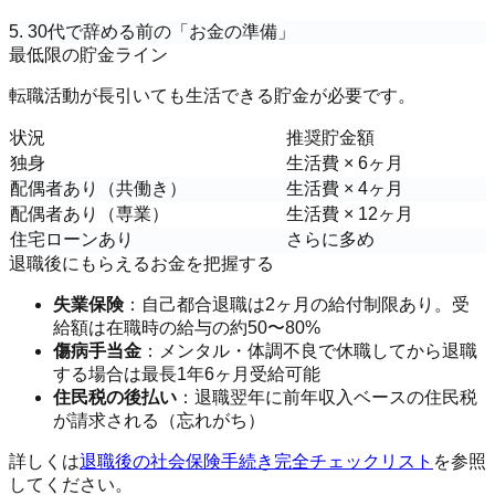
5. 30代で辞める前の「お金の準備」
最低限の貯金ライン
転職活動が長引いても生活できる貯金が必要です。
状況
推奨貯金額
独身
生活費 × 6ヶ月
配偶者あり（共働き）
生活費 × 4ヶ月
配偶者あり（専業）
生活費 × 12ヶ月
住宅ローンあり
さらに多め
退職後にもらえるお金を把握する
失業保険
：自己都合退職は2ヶ月の給付制限あり。受
給額は在職時の給与の約50〜80%
傷病手当金
：メンタル・体調不良で休職してから退職
する場合は最長1年6ヶ月受給可能
住民税の後払い
：退職翌年に前年収入ベースの住民税
が請求される（忘れがち）
詳しくは
退職後の社会保険手続き完全チェックリスト
を参照
してください。