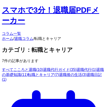
スマホで3分！退職届PDFメ
ーカー
コラム一覧
ホーム
/
退職コラム
/
転職とキャリア
カテゴリ：
転職とキャリア
7
件の記事があります
すべて
こころと退職
(
10
)
退職代行ガイド
(
35
)
退職代行
(
1
)
退職
の基礎知識
(
11
)
転職とキャリア
(
7
)
退職後の生活
(
3
)
退職日記
(
1
)