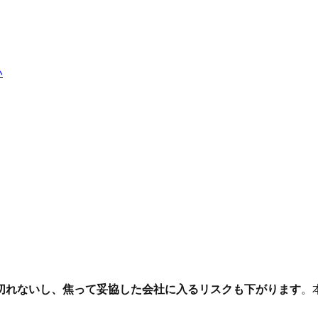
い
切れないし、焦って妥協した会社に入るリスクも下がります
。