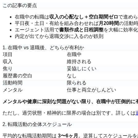
この記事の要点
在職中の転職は
収入の心配なし＋空白期間ゼロ
で進めら
平日夜・土日・有給を組み合わせれば
月20時間
の活動
エージェント活用で
書類作成と日程調整
を大幅に効率化
内定が出てから退職交渉に入るのが鉄則
1. 在職中 vs 退職後、どちらが有利か
項目
在職中
収入
維持される
焦り
妥協しにくい
履歴書の空白
なし
活動時間
限られる
メンタル
仕事と両立がしんどい
メンタルや健康に深刻な問題がない限り、在職中が圧倒的に
ただし、過労状態・精神的に限界の場合は別です。詳しくは
2. 転職活動の全体スケジュール
平均的な転職活動期間は
3〜6ヶ月
。逆算してスケジュールを