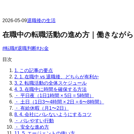
2026-05-09
退職後の生活
在職中の転職活動の進め方｜働きなが
#
転職
#
退職判断
#
お金
目次
1.
この記事の要点
2.
1. 在職中 vs 退職後、どちらが有利か
3.
2. 転職活動の全体スケジュール
4.
3. 在職中に時間を確保する方法
・
平日夜（1日1時間 × 5日 = 5時間）
・
土日（1日3〜4時間 × 2日 = 6〜8時間）
・
有給休暇（月1〜2日）
8.
4. 会社にバレないようにするコツ
・
バレやすい行動
・
安全な進め方
11.
5. エージェントの使い方