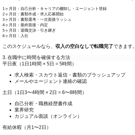
1ヶ月目：自己分析・キャリアの棚卸し・エージェント登録

2ヶ月目：書類作成・求人応募開始

3ヶ月目：書類選考・一次面接ラッシュ

4ヶ月目：最終面接・内定

5ヶ月目：退職交渉・引き継ぎ

このスケジュールなら、
収入の空白なしで転職完了
できます
3. 在職中に時間を確保する方法
平日夜（1日1時間 × 5日 = 5時間）
求人検索・スカウト返信・書類のブラッシュアップ
メールやエージェント連絡の確認
土日（1日3〜4時間 × 2日 = 6〜8時間）
自己分析・職務経歴書作成
業界研究
カジュアル面談（オンライン）
有給休暇（月1〜2日）