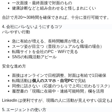
一次面接・最終面接で対面のもの
健康診断などと組み合わせると怪しまれにくい
合計で月20〜30時間を確保できれば、十分に並行可能です。
4. 会社にバレないようにするコツ
バレやすい行動
急に有給が増える、長時間離席が増える
スーツ姿が目立つ（普段カジュアルな職場の場合）
転職サイトを会社のPC・WiFiで見る
SNSの転職活動アピール
安全な進め方
面接はオンラインで日程調整、対面は有給で1日確保
転職活動は
個人のスマホ・自宅PC
で完結
同僚に話さない（応援のつもりで上司に伝わるリスク）
履歴書の「現職に在籍中・連絡可能時間」欄を活用
LinkedIn は便利ですが、現職の人に活動が見えやすい設
5. エージェントの使い方