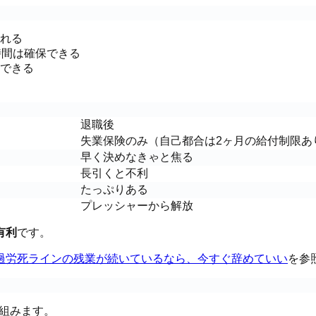
れる
時間は確保できる
できる
退職後
失業保険のみ（自己都合は2ヶ月の給付制限あ
早く決めなきゃと焦る
長引くと不利
たっぷりある
プレッシャーから解放
有利
です。
過労死ラインの残業が続いているなら、今すぐ辞めていい
を参
組みます。