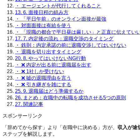
・
エージェントが代行してくれること
13.
6. 面接日程の組み方
・
「平日午前」のオンライン面接が最強
・
対面面接は有給を使う
・
「現職の都合で平日昼は厳しい」と正直に伝えてい
17.
7. 内定後の流れ：退職交渉のタイミング
・
鉄則：内定承諾の前に退職交渉してはいけない
・
退職を切り出すタイミング
20.
8. やってはいけないNG行動
・
❌ 内定が出る前に退職届を出す
・
❌ 1社しか受けない
・
❌ 嘘の退職理由を言う
・
❌ 引き継ぎを雑にする
25.
9. 退職届はどう準備するか
26.
まとめ：在職中の転職を成功させる5つの原則
27.
関連記事
スポンサーリンク
「辞めてから探す」より「在職中に決める」方が、
収入が途
ステップを解説します。