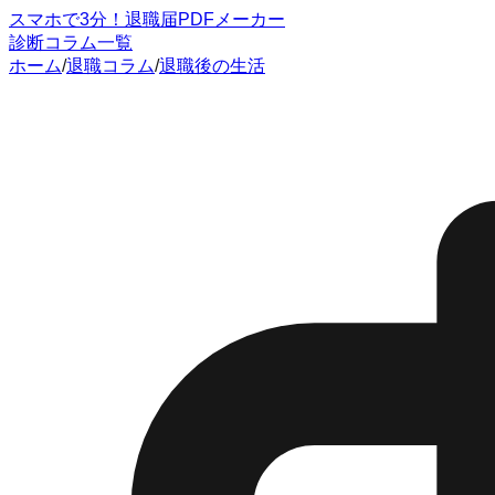
スマホで3分！退職届PDFメーカー
診断
コラム一覧
ホーム
/
退職コラム
/
退職後の生活