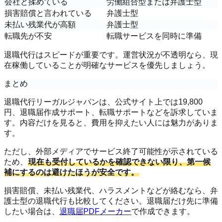
会社と揉めている
労働組合型または弁護士型
損害賠償と言われている
弁護士型
未払い残業代が高額
弁護士型
転職先が不安
転職サービスを同時に準備
退職代行はスピードが重要です。運営状況が不透明なら、現
在稼働していることが明確なサービスを優先しましょう。
まとめ
退職代行リーガルジャパンは、公式サイト上では19,800
円、退職届作成サポート、転職サポートなどを訴求していま
す。内容だけを見ると、費用を抑えたい人には魅力がありま
す。
ただし、外部メディアでサービス終了可能性が示されている
ため、
現在も受付しているかを確認できない限り、第一候
補にするのは避けたほうが安全です。
損害賠償、未払い残業代、ハラスメントなどが絡むなら、弁
護士型の退職代行も比較してください。退職届だけ先に準備
したい場合は、
退職届PDFメーカー
で作成できます。