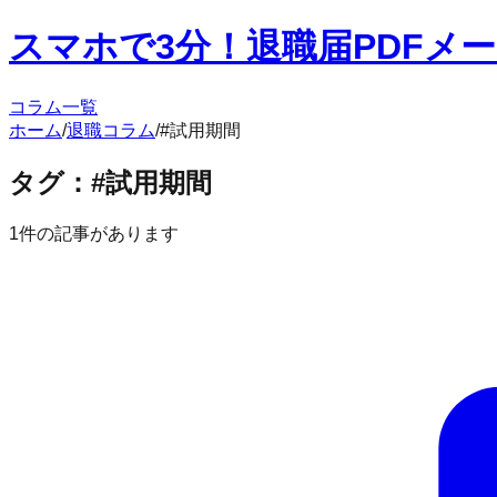
スマホで3分！退職届PDFメ
コラム一覧
ホーム
/
退職コラム
/
#
試用期間
タグ：#
試用期間
1
件の記事があります