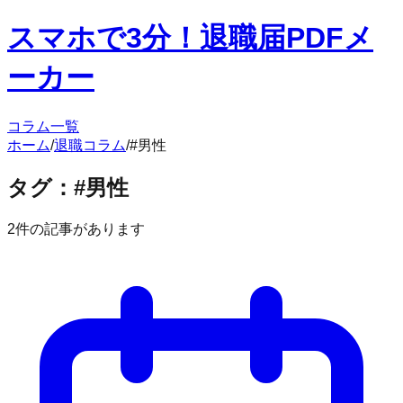
スマホで3分！退職届PDFメ
ーカー
コラム一覧
ホーム
/
退職コラム
/
#
男性
タグ：#
男性
2
件の記事があります