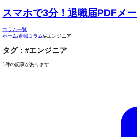
スマホで3分！退職届PDFメ
コラム一覧
ホーム
/
退職コラム
/
#
エンジニア
タグ：#
エンジニア
1
件の記事があります